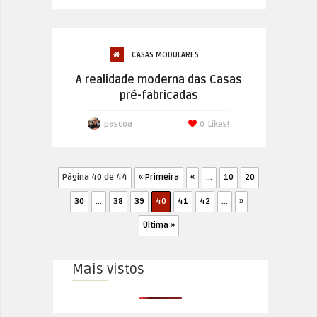
CASAS MODULARES
A realidade moderna das Casas
pré-fabricadas
pascoa
0
Likes!
Página 40 de 44
« Primeira
«
...
10
20
30
...
38
39
40
41
42
...
»
Última »
Mais vistos