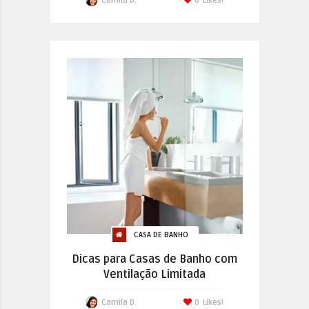
Camila D.
0
Likes!
CASA DE BANHO
Dicas para Casas de Banho com
Ventilação Limitada
Camila D.
0
Likes!