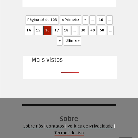
Página 16 de 103
« Primeira
«
...
10
...
14
15
16
17
18
...
30
40
50
...
»
Última »
Mais vistos
Sobre
Sobre nós
|
Contatos
|
Política de Privacidade
|
Termos de Uso