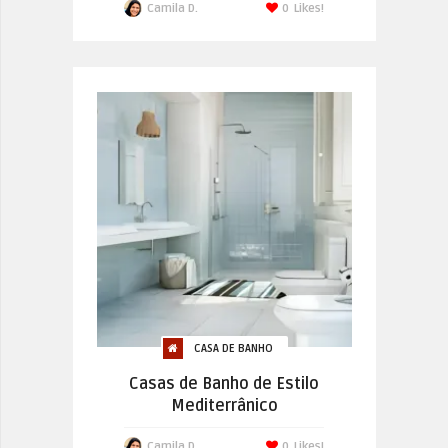
Camila D.
0
Likes!
CASA DE BANHO
Casas de Banho de Estilo
Mediterrânico
Camila D.
0
Likes!