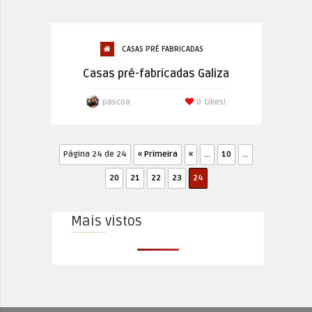
CASAS PRÉ FABRICADAS
Casas pré-fabricadas Galiza
pascoa
0
Likes!
Página 24 de 24
« Primeira
«
...
10
...
20
21
22
23
24
Mais vistos