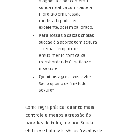
diagnóstico por câmera +
sonda rotativa com cautela.
Hidrojato em pressão
moderada pode ser
excelente, porém calibrado.
Para fossas e caixas cheias
:
sucção é a abordagem segura
— tentar “empurrar”
entupimento com caixa
transbordando é ineficaz e
insalubre.
Químicos agressivos
: evite.
São o oposto de “método
seguro”.
Como regra prática:
quanto mais
controle e menos agressão às
paredes do tubo, melhor
. Sonda
elétrica e hidrojato são os “cavalos de