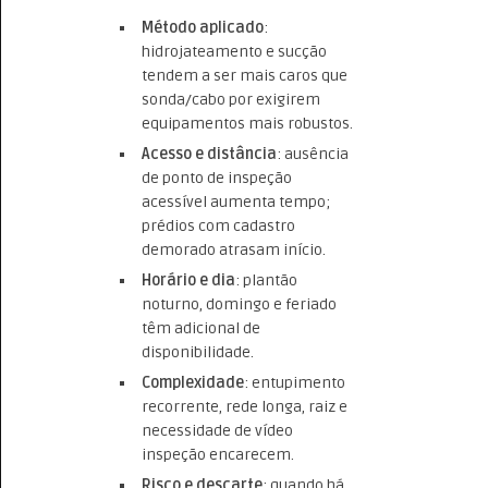
Método aplicado
:
hidrojateamento e sucção
tendem a ser mais caros que
sonda/cabo por exigirem
equipamentos mais robustos.
Acesso e distância
: ausência
de ponto de inspeção
acessível aumenta tempo;
prédios com cadastro
demorado atrasam início.
Horário e dia
: plantão
noturno, domingo e feriado
têm adicional de
disponibilidade.
Complexidade
: entupimento
recorrente, rede longa, raiz e
necessidade de vídeo
inspeção encarecem.
Risco e descarte
: quando há