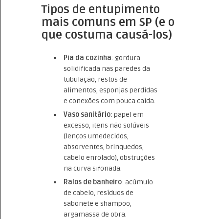
Tipos de entupimento
mais comuns em SP (e o
que costuma causá-los)
Pia da cozinha
: gordura
solidificada nas paredes da
tubulação, restos de
alimentos, esponjas perdidas
e conexões com pouca caída.
Vaso sanitário
: papel em
excesso, itens não solúveis
(lenços umedecidos,
absorventes, brinquedos,
cabelo enrolado), obstruções
na curva sifonada.
Ralos de banheiro
: acúmulo
de cabelo, resíduos de
sabonete e shampoo,
argamassa de obra.