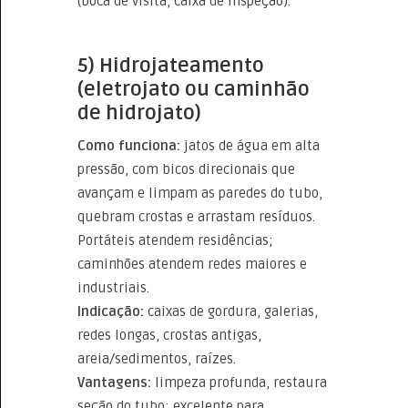
(boca de visita, caixa de inspeção).
5) Hidrojateamento
(eletrojato ou caminhão
de hidrojato)
Como funciona:
jatos de água em alta
pressão, com bicos direcionais que
avançam e limpam as paredes do tubo,
quebram crostas e arrastam resíduos.
Portáteis atendem residências;
caminhões atendem redes maiores e
industriais.
Indicação:
caixas de gordura, galerias,
redes longas, crostas antigas,
areia/sedimentos, raízes.
Vantagens:
limpeza profunda, restaura
seção do tubo; excelente para