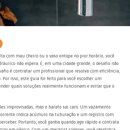
a com mau cheiro ou o vaso entope no pior horário, você
ráulico não espera. E, em uma cidade grande, o desafio não
afio é contratar um profissional que resolva com eficiência,
or isso, este guia foi feito para você escolher um
nder quais soluções realmente funcionam e evitar que o
es improvisadas, mas o barato sai caro. Um vazamento
ecorrente indica acúmulo na tubulação e um registro com
erceber. Portanto, você ganha quando age rápido e contrata
trar em pânico. Com um checklist simples, você identifica