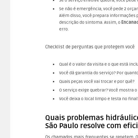
Se o serviço envolve quebra, você pede
Se não é emergência, você pede 2 orça
Além disso, você prepara informações par
descrição do sintoma. Assim, o
Encanad
erro.
Checklist de perguntas que protegem você
Qual é o valor da visita e o que está incl
Você dá garantia do serviço? Por quan
Quais peças você vai trocar e por quê?
O serviço exige quebrar? Você mostra o
Você deixa o local limpo e testa no final
Quais problemas hidrául
São Paulo resolve com efic
Os chamados mais frequentes se repetem. Q