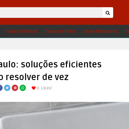
Casas Rústicas
Casas de Praia
Casas Modulares
C
ulo: soluções eficientes
 resolver de vez
0
Likes!