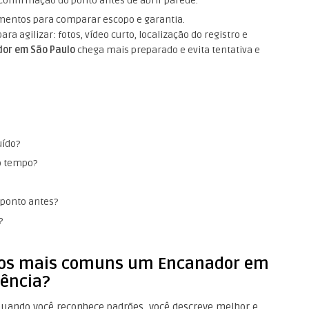
 confirmação do ponto antes de abrir parede.
mentos para comparar escopo e garantia.
a agilizar: fotos, vídeo curto, localização do registro e
or em São Paulo
chega mais preparado e evita tentativa e
uído?
to tempo?
 ponto antes?
?
icos mais comuns um Encanador em
iência?
uando você reconhece padrões, você descreve melhor e