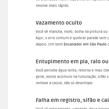
resolve mais rápido.
Vazamento oculto
Você vê mancha, mofo, bolha na pintura ou 
Aqui, o erro comum é quebrar parede sem cer
depois. Um bom
Encanador em São Paulo
c
Entupimento em pia, ralo ou
Você percebe água lenta, retorno e mau che
geral, existe acúmulo na tubulação, sifão s
remove a causa, não só desentope.
Falha em registro, sifão e c
Você vê gotejamento, umidade, água “corren