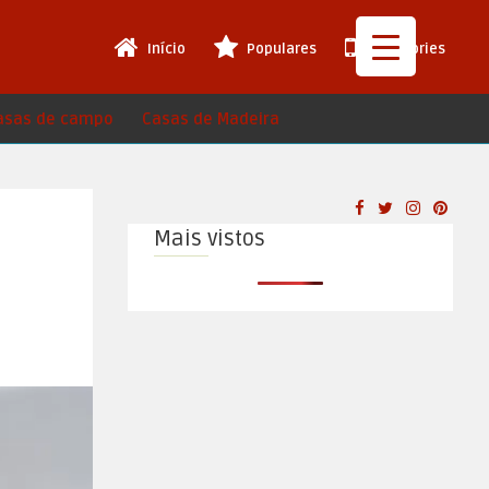
Início
Populares
Web Stories
asas de campo
Casas de Madeira
Mais vistos