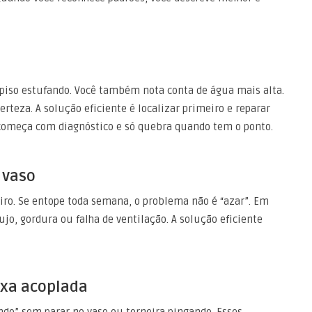
piso estufando. Você também nota conta de água mais alta.
teza. A solução eficiente é localizar primeiro e reparar
omeça com diagnóstico e só quebra quando tem o ponto.
 vaso
iro. Se entope toda semana, o problema não é “azar”. Em
ujo, gordura ou falha de ventilação. A solução eficiente
aixa acoplada
do” sem parar no vaso ou torneira pingando. Esses