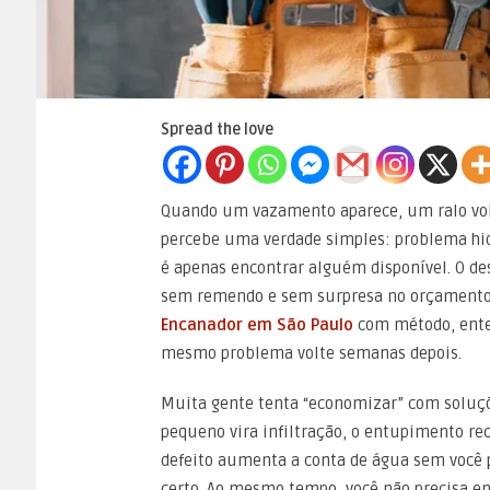
Spread the love
Quando um vazamento aparece, um ralo volt
percebe uma verdade simples: problema hid
é apenas encontrar alguém disponível. O des
sem remendo e sem surpresa no orçamento. P
Encanador em São Paulo
com método, ente
mesmo problema volte semanas depois.
Muita gente tenta “economizar” com soluçõ
pequeno vira infiltração, o entupimento r
defeito aumenta a conta de água sem você p
certo. Ao mesmo tempo, você não precisa en