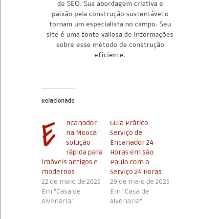
de SEO. Sua abordagem criativa e
paixão pela construção sustentável o
tornam um especialista no campo. Seu
site é uma fonte valiosa de informações
sobre esse método de construção
eficiente.
Relacionado
E
ncanador
Guia Prático:
na Mooca:
Serviço de
solução
Encanador 24
rápida para
Horas em São
imóveis antigos e
Paulo com a
modernos
Serviço 24 Horas
22 de maio de 2025
29 de maio de 2025
Em "Casa de
Em "Casa de
Alvenaria"
Alvenaria"