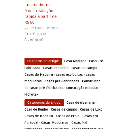
Encanador na
Mooca: solução
rápida a partir de
R$ 60
22 de maio de 2025
Em "Casa de
Alvenaria"
·
Etiquetas do artigo:
Casa Modular
Casa Pré-
·
·
·
Fabricada
Casas de Banho
casas de campo
·
·
Casas de Madeira
casas ecológicas
casas
·
·
modulares
Casas pré-Fabricadas
Construção
·
·
de casas pré-fabricadas
construção modular
Hidrotex
·
Categorias do artigo:
Casa de Alvenaria
·
·
·
Casa de Banho
Casas de campo
Casas de Luxo
·
·
Casas de Madeira
Casas de Praia
Casas em
·
·
Portugal
Casas Modulares
Casas Pré