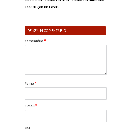
·
·
·
Fabricadas
Casas Rústicas
Casas Sustentáveis
Construção de Casas
DEIXE UM COMENTÁRIO
*
Comentário
*
Nome
*
E-mail
Site