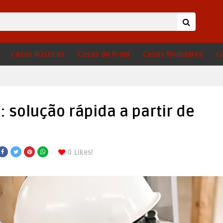
Casas Rústicas
Casas de Praia
Casas Modulares
C
solução rápida a partir de
0
Likes!