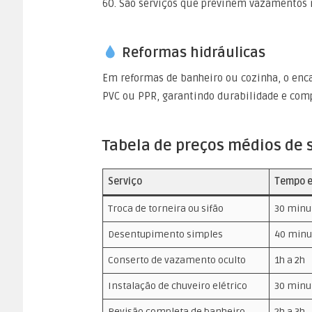
60. São serviços que previnem vazamentos 
Reformas hidráulicas
Em reformas de banheiro ou cozinha, o enca
PVC ou PPR, garantindo durabilidade e com
Tabela de preços médios de 
Serviço
Tempo 
Troca de torneira ou sifão
30 minu
Desentupimento simples
40 minu
Conserto de vazamento oculto
1h a 2h
Instalação de chuveiro elétrico
30 minu
Revisão completa de banheiro
2h a 3h