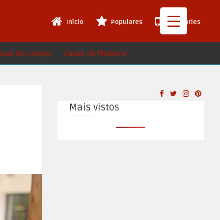
Início
Populares
Web Stories
asas de campo
Casas de Madeira
Mais vistos