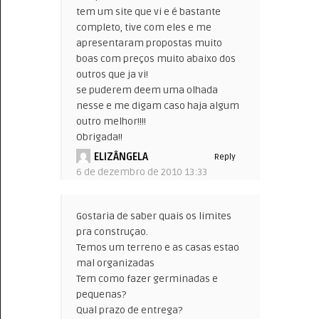
tem um site que vi e é bastante
completo, tive com eles e me
apresentaram propostas muito
boas com preços muito abaixo dos
outros que ja vi!
se puderem deem uma olhada
nesse e me digam caso haja algum
outro melhor!!!!
Obrigada!!
ELIZÂNGELA
Reply
6 de dezembro de 2010 13:33
Gostaria de saber quais os limites
pra construçao.
Temos um terreno e as casas estao
mal organizadas
Tem como fazer germinadas e
pequenas?
Qual prazo de entrega?