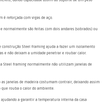
oncreto, dando capacidade assim ao suporte de um peso
 é reforçada com vigas de aço.
que normalmente são feitas com dois andares (sobrados) ou
construção Steel framing ajuda a fazer um isolamento
as e não deixam a umidade penetrar e roubar calor.
ema Steel framing normalmente não utilizam janelas de
io as janelas de madeira costumam contrair, deixando assim
o que rouba o calor do ambiente.
 ajudando a garantir a temperatura interna da casa