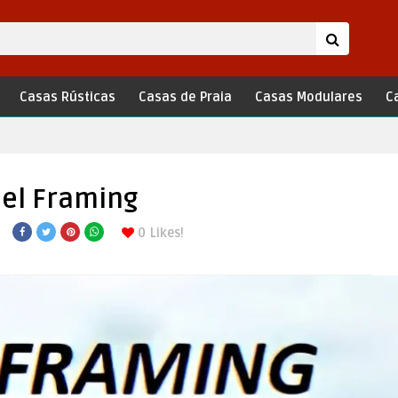
Casas Rústicas
Casas de Praia
Casas Modulares
C
eel Framing
0
Likes!