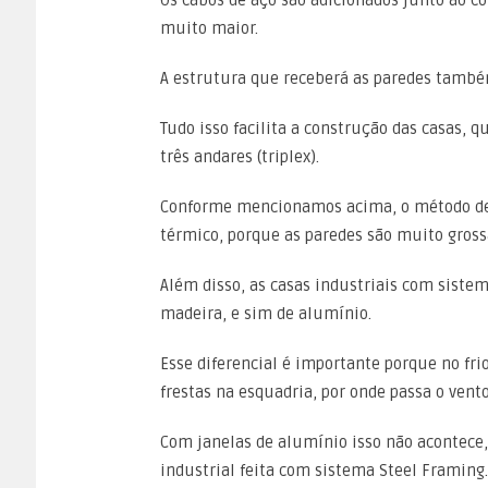
Os cabos de aço são adicionados junto ao c
muito maior.
A estrutura que receberá as paredes também
Tudo isso facilita a construção das casas, 
três andares (triplex).
Conforme mencionamos acima, o método de 
térmico, porque as paredes são muito gross
Além disso, as casas industriais com sist
madeira, e sim de alumínio.
Esse diferencial é importante porque no fr
frestas na esquadria, por onde passa o vent
Com janelas de alumínio isso não acontece,
industrial feita com sistema Steel Framing.