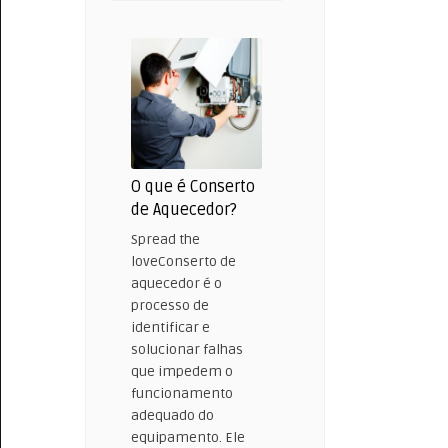
Conserto
de
Bomba
de
Água
O que é Conserto
de Aquecedor?
Spread the
loveConserto de
aquecedor é o
processo de
identificar e
solucionar falhas
que impedem o
funcionamento
adequado do
equipamento. Ele