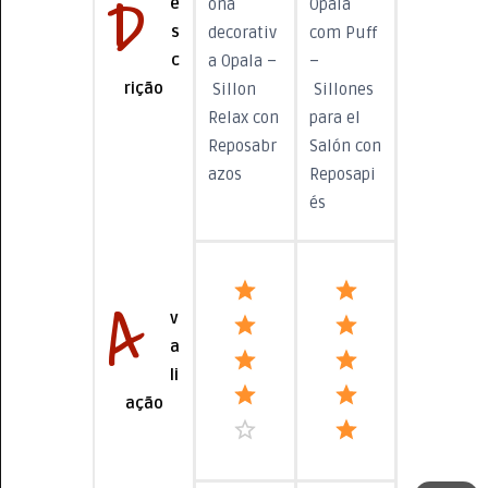
D
e
ona
Opala
s
decorativ
com Puff
c
a Opala –
–
rição
Sillon
Sillones
Relax con
para el
Reposabr
Salón con
azos
Reposapi
és
A
v
a
li
ação