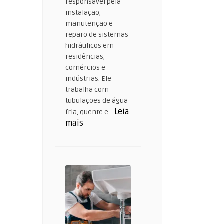
responsável pela
instalação,
manutenção e
reparo de sistemas
hidráulicos em
residências,
comércios e
indústrias. Ele
trabalha com
tubulações de água
Leia
fria, quente e…
:
mais
O
que
faz
um
Encanador?