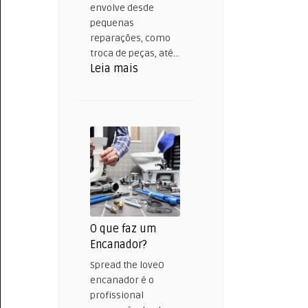
envolve desde
pequenas
reparações, como
troca de peças, até…
:
Leia mais
O
que
é
Conserto
de
Aquecedor?
O que faz um
Encanador?
Spread the loveO
encanador é o
profissional